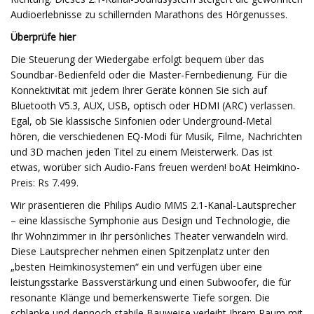
Audioerlebnisse zu schillernden Marathons des Hörgenusses.
Überprüfe hier
Die Steuerung der Wiedergabe erfolgt bequem über das
Soundbar-Bedienfeld oder die Master-Fernbedienung. Für die
Konnektivität mit jedem Ihrer Geräte können Sie sich auf
Bluetooth V5.3, AUX, USB, optisch oder HDMI (ARC) verlassen.
Egal, ob Sie klassische Sinfonien oder Underground-Metal
hören, die verschiedenen EQ-Modi für Musik, Filme, Nachrichten
und 3D machen jeden Titel zu einem Meisterwerk. Das ist
etwas, worüber sich Audio-Fans freuen werden! boAt Heimkino-
Preis: Rs 7.499.
Wir präsentieren die Philips Audio MMS 2.1-Kanal-Lautsprecher
– eine klassische Symphonie aus Design und Technologie, die
Ihr Wohnzimmer in Ihr persönliches Theater verwandeln wird.
Diese Lautsprecher nehmen einen Spitzenplatz unter den
„besten Heimkinosystemen“ ein und verfügen über eine
leistungsstarke Bassverstärkung und einen Subwoofer, die für
resonante Klänge und bemerkenswerte Tiefe sorgen. Die
schlanke und dennoch stabile Bauweise verleiht Ihrem Raum mit