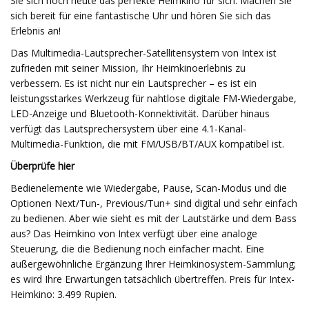
Sie sich noch heute das perfekte Heimkino für sich. Machen Sie
sich bereit für eine fantastische Uhr und hören Sie sich das
Erlebnis an!
Das Multimedia-Lautsprecher-Satellitensystem von Intex ist
zufrieden mit seiner Mission, Ihr Heimkinoerlebnis zu
verbessern. Es ist nicht nur ein Lautsprecher – es ist ein
leistungsstarkes Werkzeug für nahtlose digitale FM-Wiedergabe,
LED-Anzeige und Bluetooth-Konnektivität. Darüber hinaus
verfügt das Lautsprechersystem über eine 4.1-Kanal-
Multimedia-Funktion, die mit FM/USB/BT/AUX kompatibel ist.
Überprüfe hier
Bedienelemente wie Wiedergabe, Pause, Scan-Modus und die
Optionen Next/Tun-, Previous/Tun+ sind digital und sehr einfach
zu bedienen. Aber wie sieht es mit der Lautstärke und dem Bass
aus? Das Heimkino von Intex verfügt über eine analoge
Steuerung, die die Bedienung noch einfacher macht. Eine
außergewöhnliche Ergänzung Ihrer Heimkinosystem-Sammlung;
es wird Ihre Erwartungen tatsächlich übertreffen. Preis für Intex-
Heimkino: 3.499 Rupien.