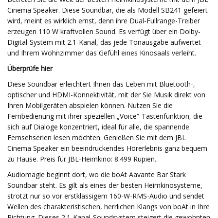
Cinema Speaker. Diese Soundbar, die als Modell SB241 gefeiert
wird, meint es wirklich ernst, denn ihre Dual-Fullrange-Treiber
erzeugen 110 W kraftvollen Sound. Es verfügt über ein Dolby-
Digital-System mit 2.1-Kanal, das jede Tonausgabe aufwertet
und Ihrem Wohnzimmer das Gefühl eines Kinosaals verleiht.
Überprüfe hier
Diese Soundbar erleichtert Ihnen das Leben mit Bluetooth-,
optischer und HDMI-Konnektivität, mit der Sie Musik direkt von
Ihren Mobilgeräten abspielen können. Nutzen Sie die
Fernbedienung mit ihrer speziellen „Voice“-Tastenfunktion, die
sich auf Dialoge konzentriert, ideal für alle, die spannende
Fernsehserien lesen möchten. Genießen Sie mit dem JBL
Cinema Speaker ein beeindruckendes Hörerlebnis ganz bequem
zu Hause. Preis für JBL-Heimkino: 8.499 Rupien.
Audiomagie beginnt dort, wo die boAt Aavante Bar Stark
Soundbar steht. Es gilt als eines der besten Heimkinosysteme,
strotzt nur so vor erstklassigem 160-W-RMS-Audio und sendet
Wellen des charakteristischen, herrlichen Klangs von boAt in Ihre
Richtung. Dieses 2.1-Kanal-Soundsystem steigert die gewohnten