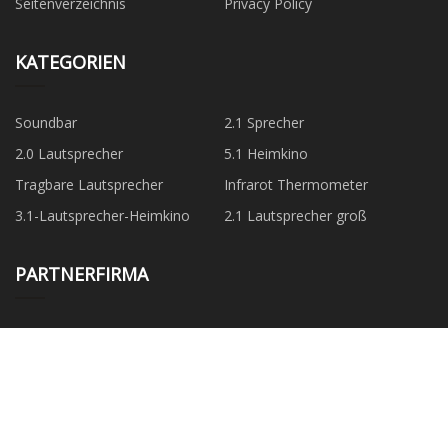
Seitenverzeichnis
Privacy Policy
KATEGORIEN
Soundbar
2.1 Sprecher
2.0 Lautsprecher
5.1 Heimkino
Tragbare Lautsprecher
Infrarot Thermometer
3.1-Lautsprecher-Heimkino
2.1 Lautsprecher groß
PARTNERFIRMA
Dosing System For Liquids
Wunder Byte Technologie
www.bbl7gfibre.com
Zhejiang Huasu Acryl
Technologie Co., Ltd.
Chongqing Biogrün
Ingenieurwesen Und
Technologie Co., Ltd.