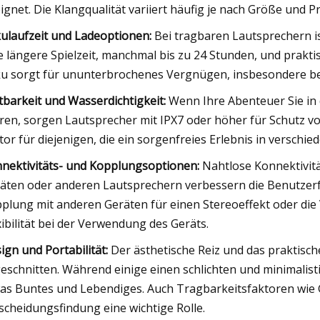
ignet. Die Klangqualität variiert häufig je nach Größe und Pr
ulaufzeit und Ladeoptionen:
Bei tragbaren Lautsprechern is
e längere Spielzeit, manchmal bis zu 24 Stunden, und prak
u sorgt für ununterbrochenes Vergnügen, insbesondere bei
tbarkeit und Wasserdichtigkeit:
Wenn Ihre Abenteuer Sie in
ren, sorgen Lautsprecher mit IPX7 oder höher für Schutz vo
tor für diejenigen, die ein sorgenfreies Erlebnis in vers
nektivitäts- und Kopplungsoptionen:
Nahtlose Konnektivitä
äten oder anderen Lautsprechern verbessern die Benutzerfr
plung mit anderen Geräten für einen Stereoeffekt oder die
xibilität bei der Verwendung des Geräts.
ign und Portabilität:
Der ästhetische Reiz und das praktisch
eschnitten. Während einige einen schlichten und minimalist
as Buntes und Lebendiges. Auch Tragbarkeitsfaktoren wie Gr
scheidungsfindung eine wichtige Rolle.