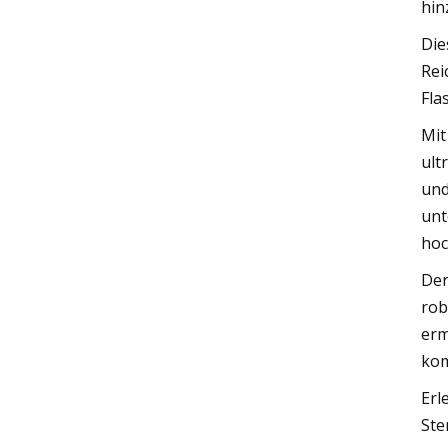
hin
Die
Rei
Fla
Mit
ult
und
unt
hoc
Der
rob
erm
kom
Erl
Ste