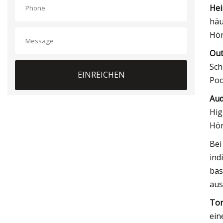
Hei
häu
Hör
Out
Sch
EINREICHEN
Poo
Aud
Hig
Hör
Bei
ind
bas
aus
Ton
ein