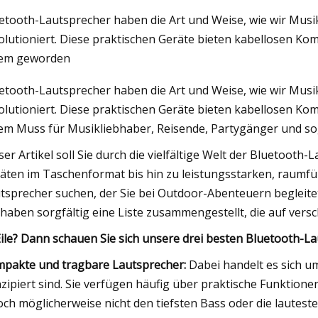
etooth-Lautsprecher haben die Art und Weise, wie wir Musi
olutioniert. Diese praktischen Geräte bieten kabellosen Ko
023
em geworden
e Sony HT
etooth-Lautsprecher haben die Art und Weise, wie wir Musi
olutioniert. Diese praktischen Geräte bieten kabellosen Ko
em Muss für Musikliebhaber, Reisende, Partygänger und s
ser Artikel soll Sie durch die vielfältige Welt der Bluetoot
äten im Taschenformat bis hin zu leistungsstarken, raumfü
tsprecher suchen, der Sie bei Outdoor-Abenteuern begleitet
 haben sorgfältig eine Liste zusammengestellt, die auf vers
Eile? Dann schauen Sie sich unsere drei besten Bluetooth-L
pakte und tragbare Lautsprecher:
Dabei handelt es sich um
zipiert sind. Sie verfügen häufig über praktische Funktionen
och möglicherweise nicht den tiefsten Bass oder die lauteste