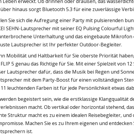
 Leben erweckt. Ob drinnen oder draußen, das wasserdichte 
über hinaus sorgt Bluetooth 5.3 für eine zuverlässige Verb
llen Sie sich die Aufregung einer Party mit pulsierenden bun
EI SEHN-Lautsprecher mit seiner EQ Pulsing Colourful Light
nterbrochene Unterhaltung und das eingebaute Mikrofon 
uste Lautsprecher ist Ihr perfekter Outdoor-Begleiter.
n Mobilität und Haltbarkeit für Sie oberste Priorität haben
 FLIP 5 genau das Richtige für Sie. Mit einer Spielzeit von 
ser Lautsprecher dafür, dass die Musik bei Regen und Sonn
tsprecher mit dem Party-Boost für einen vollständigen Stere
 11 leuchtenden Farben ist für jede Persönlichkeit etwas dab
 werden begeistert sein, wie die erstklassige Klangqualitä
erlebnissen macht. Ob vertikal oder horizontal stehend, da
chte Struktur macht es zu einem idealen Reisebegleiter, und o
promisse. Machen Sie es zu Ihrem eigenen und entdecken S
tsprechern ist.