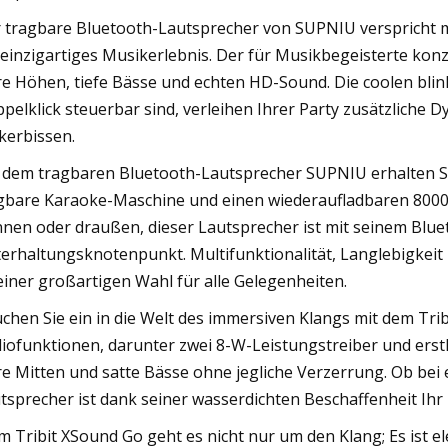
 tragbare Bluetooth-Lautsprecher von SUPNIU verspricht 
 einzigartiges Musikerlebnis. Der für Musikbegeisterte konz
re Höhen, tiefe Bässe und echten HD-Sound. Die coolen blin
pelklick steuerbar sind, verleihen Ihrer Party zusätzliche
kerbissen.
 dem tragbaren Bluetooth-Lautsprecher SUPNIU erhalten Si
gbare Karaoke-Maschine und einen wiederaufladbaren 8000
nnen oder draußen, dieser Lautsprecher ist mit seinem Blue
erhaltungsknotenpunkt. Multifunktionalität, Langlebigke
einer großartigen Wahl für alle Gelegenheiten.
chen Sie ein in die Welt des immersiven Klangs mit dem Tri
iofunktionen, darunter zwei 8-W-Leistungstreiber und erstkl
re Mitten und satte Bässe ohne jegliche Verzerrung. Ob bei 
tsprecher ist dank seiner wasserdichten Beschaffenheit Ihr 
m Tribit XSound Go geht es nicht nur um den Klang; Es ist e