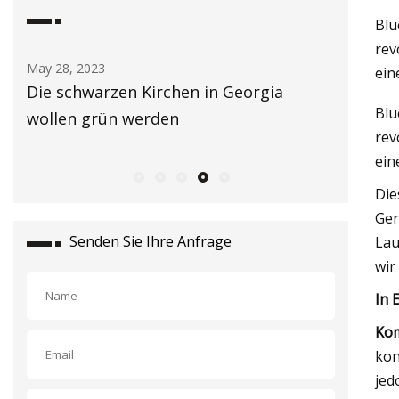
Blu
rev
May 29, 2023
May 25, 2
ein
Hilft es tatsächlich, Licht zu tragen?
Der neu
Blu
rev
ein
Die
Ger
Senden Sie Ihre Anfrage
Lau
wir
In 
Kom
kon
jed