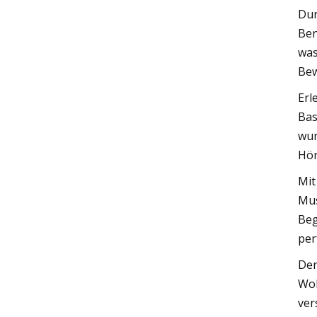
Dur
Ben
was
Bew
Erl
Bas
wun
Hör
Mit
Mus
Beg
per
Der
Woh
ver