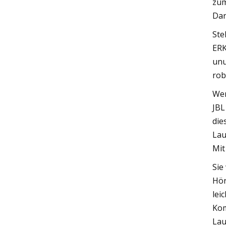
zum
Dar
Ste
ERK
unu
rob
Wen
JBL
die
Lau
Mit
Sie
Hör
lei
Kom
Lau