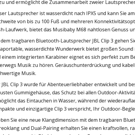
zu und ermöglicht die Zusammenarbeit zweier Lautsprecher 
ser Lautsprecher ist wasserdicht nach IPX5 und kann Sie am
chweite von bis zu 100 Fuß und mehreren Konnektivitätsopti
sh-Laufwerk, bietet das Musibaby M68 nahtlosen Genuss un
 dem tragbaren Bluetooth-Lautsprecher JBL Clip 3 gehen Sie
raportable, wasserdichte Wunderwerk bietet großen Sound in
 einem integrierten Karabiner eignet es sich perfekt zum 
erwegs Musik zu hören. Geräuschunterdrückung und kabello
hwertige Musik.
 JBL Clip 3 wurde für Abenteuerliebhaber entwickelt und be
usten Gummigehäuse, das Schutz bei allen Outdoor-Aktivität
öglicht das Eintauchen in Wasser, während der wiederaufl
pakte und einzigartige Clip 3 verspricht, Ihr Outdoor-Begle
eben Sie eine neue Klangdimension mit dem tragbaren Blue
reoklang und Dual-Pairing erhalten Sie einen kraftvollen, 