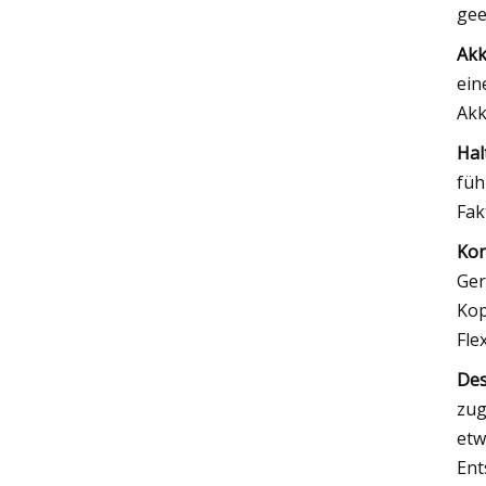
gee
Akk
ein
Akk
Hal
füh
Fak
Kon
Ger
Kop
Fle
Des
zug
etw
Ent