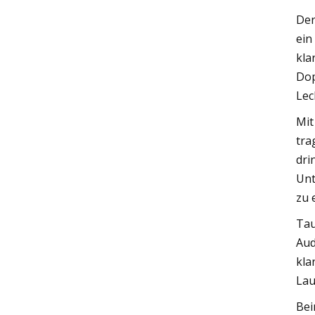
Der
ein
kla
Dop
Lec
Mit
tra
dri
Unt
zu 
Tau
Aud
kla
Lau
Bei