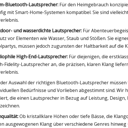
m-Bluetooth-Lautsprecher:
Für den Heimgebrauch konzipier
fig mit Smart-Home-Systemen kompatibel. Sie sind vielleicht
erlebnis.
door- und wasserdichte Lautsprecher:
Für Abenteuerbegeist
utz vor Elementen wie Wasser, Staub und Stößen. Sie eigne
lpartys, müssen jedoch zugunsten der Haltbarkeit auf die Kl
iophile High-End-Lautsprecher:
Für diejenigen, die erstkla
h-Fidelity-Lautsprecher an, die präzisen, klaren Klang liefern
erlebnis.
 der Auswahl der richtigen Bluetooth-Lautsprecher müssen v
ividuellen Bedürfnisse und Vorlieben abgestimmt sind. Wir
iert, die einen Lautsprecher in Bezug auf Leistung, Design,
zeichnen.
qualität:
Ob kristallklare Höhen oder tiefe Bässe, die Klang
en ausgewogenen Klang über verschiedene Genres hinweg u