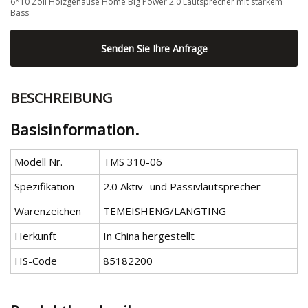
6*10 Zoll Holzgehäuse Home Big Power 2.0 Lautsprecher mit starkem
Bass
Senden Sie Ihre Anfrage
BESCHREIBUNG
Basisinformation.
Modell Nr.
TMS 310-06
Spezifikation
2.0 Aktiv- und Passivlautsprecher
Warenzeichen
TEMEISHENG/LANGTING
Herkunft
In China hergestellt
HS-Code
85182200