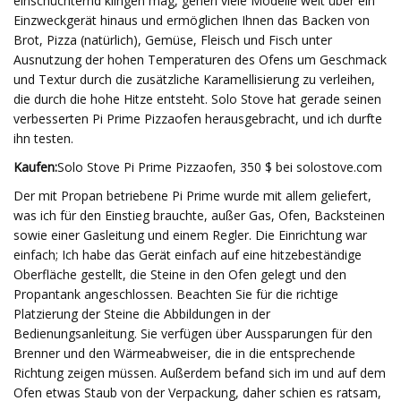
einschüchternd klingen mag, gehen viele Modelle weit über ein
Einzweckgerät hinaus und ermöglichen Ihnen das Backen von
Brot, Pizza (natürlich), Gemüse, Fleisch und Fisch unter
Ausnutzung der hohen Temperaturen des Ofens um Geschmack
und Textur durch die zusätzliche Karamellisierung zu verleihen,
die durch die hohe Hitze entsteht. Solo Stove hat gerade seinen
verbesserten Pi Prime Pizzaofen herausgebracht, und ich durfte
ihn testen.
Kaufen:
Solo Stove Pi Prime Pizzaofen, 350 $ bei solostove.com
Der mit Propan betriebene Pi Prime wurde mit allem geliefert,
was ich für den Einstieg brauchte, außer Gas, Ofen, Backsteinen
sowie einer Gasleitung und einem Regler. Die Einrichtung war
einfach; Ich habe das Gerät einfach auf eine hitzebeständige
Oberfläche gestellt, die Steine ​​in den Ofen gelegt und den
Propantank angeschlossen. Beachten Sie für die richtige
Platzierung der Steine ​​die Abbildungen in der
Bedienungsanleitung. Sie verfügen über Aussparungen für den
Brenner und den Wärmeabweiser, die in die entsprechende
Richtung zeigen müssen. Außerdem befand sich im und auf dem
Ofen etwas Staub von der Verpackung, daher schien es ratsam,