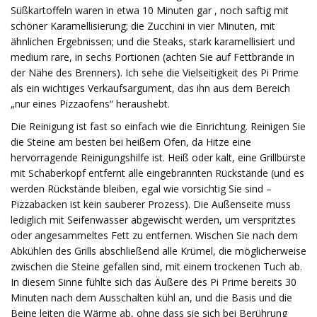
Süßkartoffeln waren in etwa 10 Minuten gar , noch saftig mit
schöner Karamellisierung; die Zucchini in vier Minuten, mit
ähnlichen Ergebnissen; und die Steaks, stark karamellisiert und
medium rare, in sechs Portionen (achten Sie auf Fettbrände in
der Nähe des Brenners). Ich sehe die Vielseitigkeit des Pi Prime
als ein wichtiges Verkaufsargument, das ihn aus dem Bereich
„nur eines Pizzaofens“ heraushebt.
Die Reinigung ist fast so einfach wie die Einrichtung. Reinigen Sie
die Steine ​​am besten bei heißem Ofen, da Hitze eine
hervorragende Reinigungshilfe ist. Heiß oder kalt, eine Grillbürste
mit Schaberkopf entfernt alle eingebrannten Rückstände (und es
werden Rückstände bleiben, egal wie vorsichtig Sie sind –
Pizzabacken ist kein sauberer Prozess). Die Außenseite muss
lediglich mit Seifenwasser abgewischt werden, um verspritztes
oder angesammeltes Fett zu entfernen. Wischen Sie nach dem
Abkühlen des Grills abschließend alle Krümel, die möglicherweise
zwischen die Steine ​​gefallen sind, mit einem trockenen Tuch ab.
In diesem Sinne fühlte sich das Äußere des Pi Prime bereits 30
Minuten nach dem Ausschalten kühl an, und die Basis und die
Beine leiten die Wärme ab, ohne dass sie sich bei Berührung