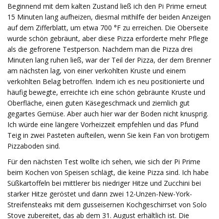
Beginnend mit dem kalten Zustand ließ ich den Pi Prime erneut
15 Minuten lang aufheizen, diesmal mithilfe der beiden Anzeigen
auf dem Zifferblatt, um etwa 700 °F zu erreichen. Die Oberseite
wurde schön gebräunt, aber diese Pizza erforderte mehr Pflege
als die gefrorene Testperson. Nachdem man die Pizza drei
Minuten lang ruhen ließ, war der Teil der Pizza, der dem Brenner
am nächsten lag, von einer verkohlten Kruste und einem
verkohlten Belag betroffen. Indem ich es neu positionierte und
häufig bewegte, erreichte ich eine schön gebräunte Kruste und
Oberfläche, einen guten Käsegeschmack und ziemlich gut
gegartes Gemüse. Aber auch hier war der Boden nicht knusprig.
Ich würde eine längere Vorheizzeit empfehlen und das Pfund
Teig in zwei Pasteten aufteilen, wenn Sie kein Fan von brotigem
Pizzaboden sind.
Für den nächsten Test wollte ich sehen, wie sich der Pi Prime
beim Kochen von Speisen schlägt, die keine Pizza sind. Ich habe
Süßkartoffeln bei mittlerer bis niedriger Hitze und Zucchini bei
starker Hitze geröstet und dann zwei 12-Unzen-New-York-
Streifensteaks mit dem gusseisernen Kochgeschirrset von Solo
Stove zubereitet, das ab dem 31. August erhältlich ist. Die