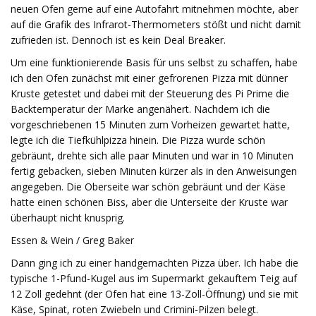
neuen Ofen gerne auf eine Autofahrt mitnehmen möchte, aber
auf die Grafik des Infrarot-Thermometers stößt und nicht damit
zufrieden ist. Dennoch ist es kein Deal Breaker.
Um eine funktionierende Basis für uns selbst zu schaffen, habe
ich den Ofen zunächst mit einer gefrorenen Pizza mit dünner
Kruste getestet und dabei mit der Steuerung des Pi Prime die
Backtemperatur der Marke angenähert. Nachdem ich die
vorgeschriebenen 15 Minuten zum Vorheizen gewartet hatte,
legte ich die Tiefkühlpizza hinein. Die Pizza wurde schön
gebräunt, drehte sich alle paar Minuten und war in 10 Minuten
fertig gebacken, sieben Minuten kürzer als in den Anweisungen
angegeben. Die Oberseite war schön gebräunt und der Käse
hatte einen schönen Biss, aber die Unterseite der Kruste war
überhaupt nicht knusprig.
Essen & Wein / Greg Baker
Dann ging ich zu einer handgemachten Pizza über. Ich habe die
typische 1-Pfund-Kugel aus im Supermarkt gekauftem Teig auf
12 Zoll gedehnt (der Ofen hat eine 13-Zoll-Öffnung) und sie mit
Käse, Spinat, roten Zwiebeln und Crimini-Pilzen belegt.