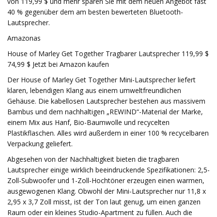
von 119,99 $ und mehr sparen Sie mit dem neuen Angebot fast
40 % gegenüber dem am besten bewerteten Bluetooth-
Lautsprecher.
Amazonas
House of Marley Get Together Tragbarer Lautsprecher 119,99 $
74,99 $ Jetzt bei Amazon kaufen
Der House of Marley Get Together Mini-Lautsprecher liefert
klaren, lebendigen Klang aus einem umweltfreundlichen
Gehäuse. Die kabellosen Lautsprecher bestehen aus massivem
Bambus und dem nachhaltigen „REWIND“-Material der Marke,
einem Mix aus Hanf, Bio-Baumwolle und recycelten
Plastikflaschen. Alles wird außerdem in einer 100 % recycelbaren
Verpackung geliefert.
Abgesehen von der Nachhaltigkeit bieten die tragbaren
Lautsprecher einige wirklich beeindruckende Spezifikationen: 2,5-
Zoll-Subwoofer und 1-Zoll-Hochtöner erzeugen einen warmen,
ausgewogenen Klang. Obwohl der Mini-Lautsprecher nur 11,8 x
2,95 x 3,7 Zoll misst, ist der Ton laut genug, um einen ganzen
Raum oder ein kleines Studio-Apartment zu füllen. Auch die