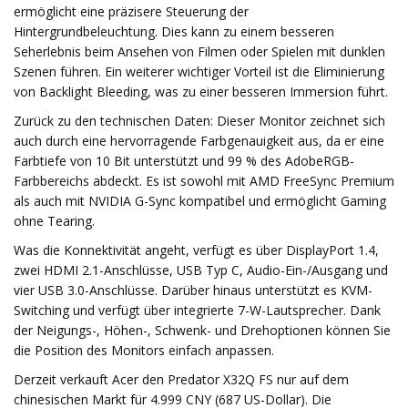
ermöglicht eine präzisere Steuerung der
Hintergrundbeleuchtung. Dies kann zu einem besseren
Seherlebnis beim Ansehen von Filmen oder Spielen mit dunklen
Szenen führen. Ein weiterer wichtiger Vorteil ist die Eliminierung
von Backlight Bleeding, was zu einer besseren Immersion führt.
Zurück zu den technischen Daten: Dieser Monitor zeichnet sich
auch durch eine hervorragende Farbgenauigkeit aus, da er eine
Farbtiefe von 10 Bit unterstützt und 99 % des AdobeRGB-
Farbbereichs abdeckt. Es ist sowohl mit AMD FreeSync Premium
als auch mit NVIDIA G-Sync kompatibel und ermöglicht Gaming
ohne Tearing.
Was die Konnektivität angeht, verfügt es über DisplayPort 1.4,
zwei HDMI 2.1-Anschlüsse, USB Typ C, Audio-Ein-/Ausgang und
vier USB 3.0-Anschlüsse. Darüber hinaus unterstützt es KVM-
Switching und verfügt über integrierte 7-W-Lautsprecher. Dank
der Neigungs-, Höhen-, Schwenk- und Drehoptionen können Sie
die Position des Monitors einfach anpassen.
Derzeit verkauft Acer den Predator X32Q FS nur auf dem
chinesischen Markt für 4.999 CNY (687 US-Dollar). Die